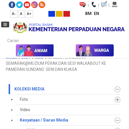
|
|
|
BM
EN
A-
A
A+
Carian...
Laman Utama
Media
Koleksi Media
Kenyataan / Siaran
Media
2024
Julai
MAJLIS PERASMIAN
SEMARAK@MUZIUM PERAK DAN SESI WALKABOUT KE
PAMERAN SUNDANG: SENI DAN KUASA
KOLEKSI MEDIA
Foto
Video
Kenyataan / Siaran Media