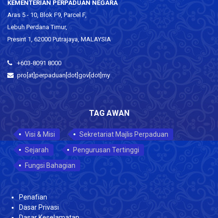
KEMENTERIAN PERPADUAN NEGARA
Aras 5 - 10, Blok F9, Parcel F,
Lebuh Perdana Timur,
Presint 1, 62000 Putrajaya, MALAYSIA
+603-8091 8000
pro[at]perpaduan[dot]gov[dot]my
TAG AWAN
Visi & Misi
Sekretariat Majlis Perpaduan
Sejarah
Pengurusan Tertinggi
Fungsi Bahagian
Penafian
Dasar Privasi
Dasar Keselamatan