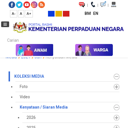
|
|
|
BM
EN
A-
A
A+
Carian...
Laman Utama
Media
Koleksi Media
Kenyataan / Siaran
Media
2024
Jun
Kenyataan Media
KOLEKSI MEDIA
Foto
Video
Kenyataan / Siaran Media
2026
2025