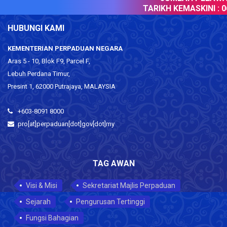
TARIKH KEMASKINI :
06
HUBUNGI KAMI
KEMENTERIAN PERPADUAN NEGARA
Aras 5 - 10, Blok F9, Parcel F,
Lebuh Perdana Timur,
Presint 1, 62000 Putrajaya, MALAYSIA
+603-8091 8000
pro[at]perpaduan[dot]gov[dot]my
TAG AWAN
Visi & Misi
Sekretariat Majlis Perpaduan
Sejarah
Pengurusan Tertinggi
Fungsi Bahagian