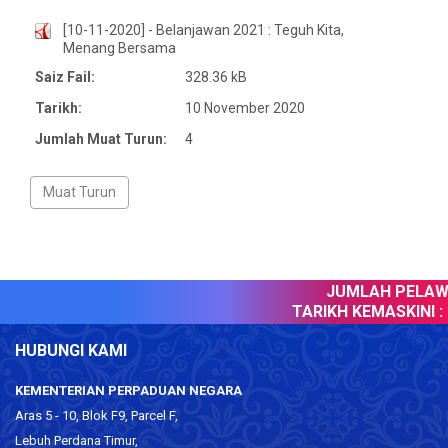
[10-11-2020] - Belanjawan 2021 : Teguh Kita,
Menang Bersama
Saiz Fail:
328.36 kB
Tarikh:
10 November 2020
Jumlah Muat Turun:
4
JUMLAH PELAWA
TARIKH KEMASKINI :
1
HUBUNGI KAMI
KEMENTERIAN PERPADUAN NEGARA
Aras 5 - 10, Blok F9, Parcel F,
Lebuh Perdana Timur,