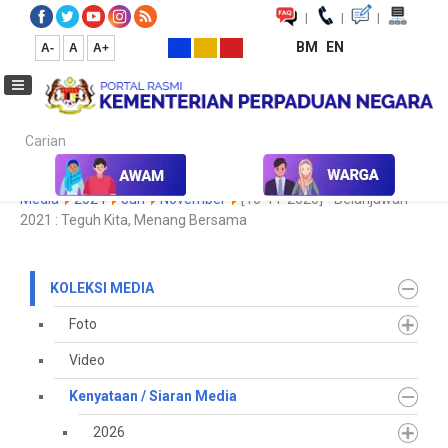
|
|
|
BM
EN
A-
A
A+
Carian...
Laman Utama
Media
Koleksi Media
Kenyataan / Siaran
Media
2024
Jun
November
[10-11-2020] - Belanjawan
2021 : Teguh Kita, Menang Bersama
KOLEKSI MEDIA
Foto
Video
Kenyataan / Siaran Media
2026