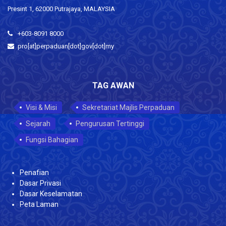
Presint 1, 62000 Putrajaya, MALAYSIA
+603-8091 8000
pro[at]perpaduan[dot]gov[dot]my
TAG AWAN
Visi & Misi
Sekretariat Majlis Perpaduan
Sejarah
Pengurusan Tertinggi
Fungsi Bahagian
Penafian
Dasar Privasi
Dasar Keselamatan
Peta Laman