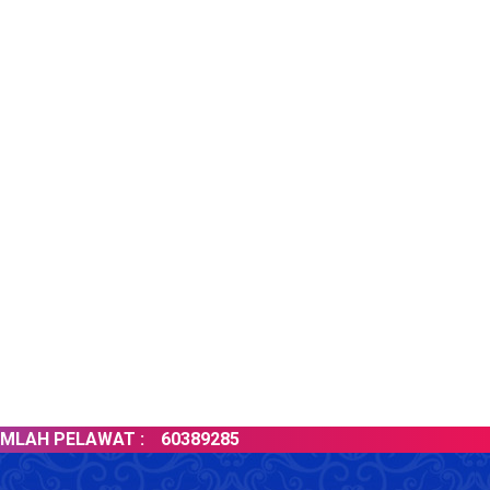
H PELAWAT :
60389285