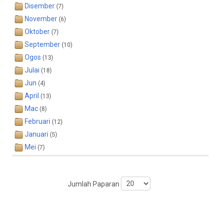
Disember
(7)
November
(6)
Oktober
(7)
September
(10)
Ogos
(13)
Julai
(18)
Jun
(4)
April
(13)
Mac
(8)
Februari
(12)
Januari
(5)
Mei
(7)
Jumlah Paparan