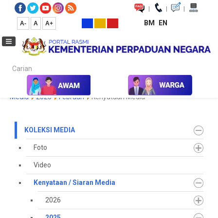
|
|
|
BM
EN
A-
A
A+
Carian...
Laman Utama
Media
Koleksi Media
Kenyataan / Siaran
Media
2025
Februari
Kenyataan Media
KOLEKSI MEDIA
Foto
Video
Kenyataan / Siaran Media
2026
2025