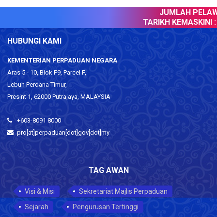
JUMLAH PELAWA
TARIKH KEMASKINI :
HUBUNGI KAMI
KEMENTERIAN PERPADUAN NEGARA
Aras 5 - 10, Blok F9, Parcel F,
Lebuh Perdana Timur,
Presint 1, 62000 Putrajaya, MALAYSIA
+603-8091 8000
pro[at]perpaduan[dot]gov[dot]my
TAG AWAN
Visi & Misi
Sekretariat Majlis Perpaduan
Sejarah
Pengurusan Tertinggi