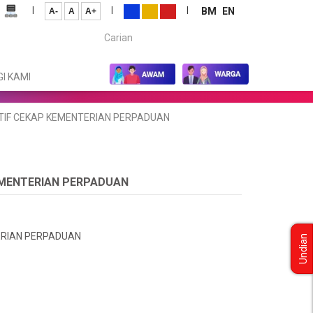
|
|
|
BM
EN
A-
A
A+
Carian...
I KAMI
SIATIF CEKAP KEMENTERIAN PERPADUAN
 KEMENTERIAN PERPADUAN
TERIAN PERPADUAN
Undian