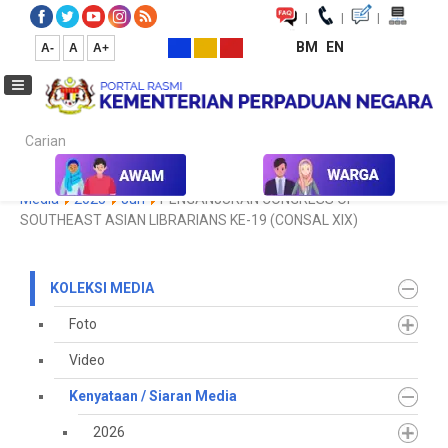
|
|
|
BM
EN
A-
A
A+
Carian...
Laman Utama
Media
Koleksi Media
Kenyataan / Siaran
Media
2025
Jun
PENGANJURAN CONGRESS OF
SOUTHEAST ASIAN LIBRARIANS KE-19 (CONSAL XIX)
KOLEKSI MEDIA
Foto
Video
Kenyataan / Siaran Media
2026