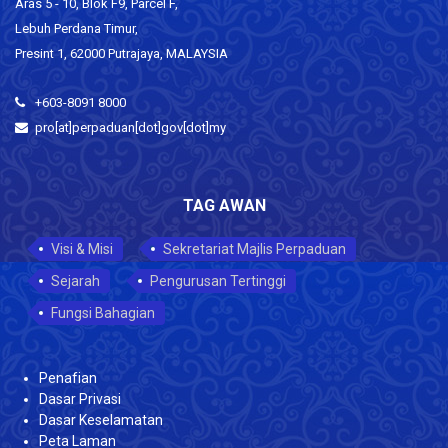
Aras 5 - 10, Blok F9, Parcel F,
Lebuh Perdana Timur,
Presint 1, 62000 Putrajaya, MALAYSIA
+603-8091 8000
pro[at]perpaduan[dot]gov[dot]my
TAG AWAN
Visi & Misi
Sekretariat Majlis Perpaduan
Sejarah
Pengurusan Tertinggi
Fungsi Bahagian
Penafian
Dasar Privasi
Dasar Keselamatan
Peta Laman