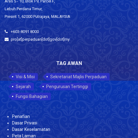
Aras 5 - 10, Blok F9, Parcel F,
Lebuh Perdana Timur,
Presint 1, 62000 Putrajaya, MALAYSIA
+603-8091 8000
pro[at]perpaduan[dot]gov[dot]my
TAG AWAN
Visi & Misi
Sekretariat Majlis Perpaduan
Sejarah
Pengurusan Tertinggi
Fungsi Bahagian
Penafian
Dasar Privasi
Dasar Keselamatan
Peta Laman