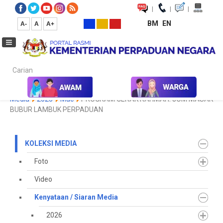
|
|
|
BM
EN
A-
A
A+
Carian...
Laman Utama
Media
Koleksi Media
Kenyataan / Siaran
Media
2025
Mac
PROGRAM GERAK RAHMAH: JOM MASAK
BUBUR LAMBUK PERPADUAN
KOLEKSI MEDIA
Foto
Video
Kenyataan / Siaran Media
2026