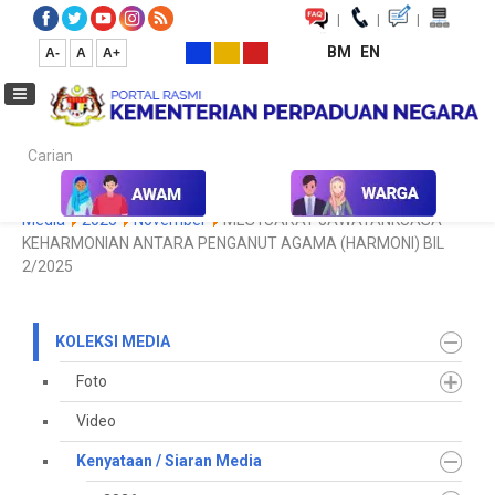
|
|
|
BM
EN
A-
A
A+
Carian...
Laman Utama
Media
Koleksi Media
Kenyataan / Siaran
Media
2025
November
MESYUARAT JAWATANKUASA
KEHARMONIAN ANTARA PENGANUT AGAMA (HARMONI) BIL
2/2025
KOLEKSI MEDIA
Foto
Video
Kenyataan / Siaran Media