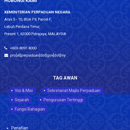
HUBUNGI KAMI
KEMENTERIAN PERPADUAN NEGARA
Aras 5 - 10, Blok F9, Parcel F,
Lebuh Perdana Timur,
Presint 1, 62000 Putrajaya, MALAYSIA
+603-8091 8000
pro[at]perpaduan[dot]gov[dot]my
TAG AWAN
Visi & Misi
Sekretariat Majlis Perpaduan
Sejarah
Pengurusan Tertinggi
Fungsi Bahagian
Penafian