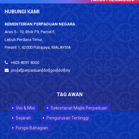
HUBUNGI KAMI
KEMENTERIAN PERPADUAN NEGARA
Aras 5 - 10, Blok F9, Parcel F,
Lebuh Perdana Timur,
Presint 1, 62000 Putrajaya, MALAYSIA
+603-8091 8000
pro[at]perpaduan[dot]gov[dot]my
TAG AWAN
Visi & Misi
Sekretariat Majlis Perpaduan
Sejarah
Pengurusan Tertinggi
Fungsi Bahagian