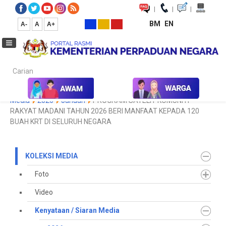
|
|
|
BM
EN
A-
A
A+
Carian...
Laman Utama
Media
Koleksi Media
Kenyataan / Siaran
Media
2026
Januari
PROGRAM SATELIT KOMUNITI
RAKYAT MADANI TAHUN 2026 BERI MANFAAT KEPADA 120
BUAH KRT DI SELURUH NEGARA
KOLEKSI MEDIA
Foto
Video
Kenyataan / Siaran Media