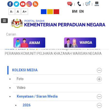
|
|
|
BM
EN
A-
A
A+
Carian...
Laman Utama
Media
Koleksi Media
Kenyataan / Siaran
Media
2026
Mei
PROGRAM ARKIB@KOMUNITI PERKASA
PERANAN KOMUNITI PELIHARA KHAZANAH WARISAN NEGARA
KOLEKSI MEDIA
Foto
Video
Kenyataan / Siaran Media
2026