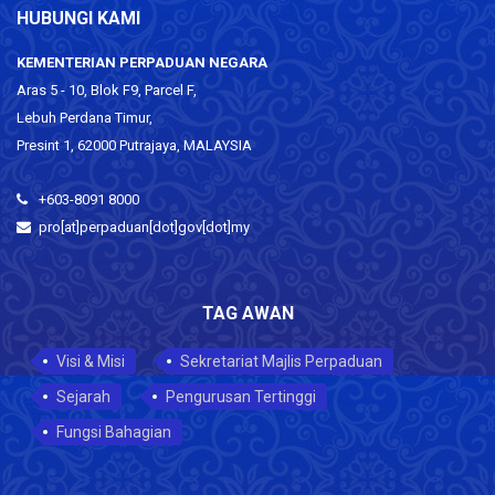
HUBUNGI KAMI
KEMENTERIAN PERPADUAN NEGARA
Aras 5 - 10, Blok F9, Parcel F,
Lebuh Perdana Timur,
Presint 1, 62000 Putrajaya, MALAYSIA
+603-8091 8000
pro[at]perpaduan[dot]gov[dot]my
TAG AWAN
Visi & Misi
Sekretariat Majlis Perpaduan
Sejarah
Pengurusan Tertinggi
Fungsi Bahagian