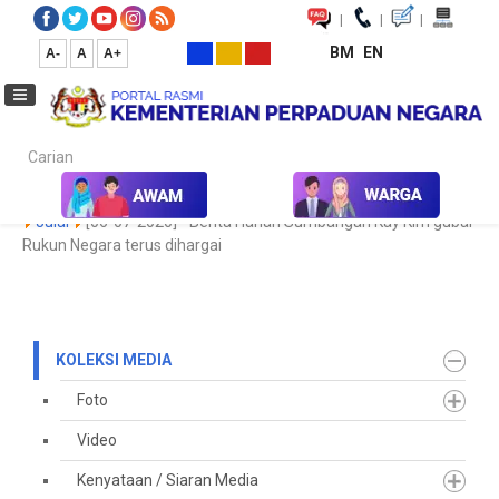
|
|
|
BM
EN
A-
A
A+
Carian...
Laman Utama
Media
Koleksi Media
Keratan Akhbar
2020
Julai
[06-07-2020] - Berita Harian Sumbangan Kay Kim gubal
Rukun Negara terus dihargai
KOLEKSI MEDIA
Foto
Video
Kenyataan / Siaran Media