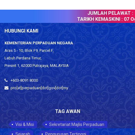
JUMLAH PELAWAT :
TARIKH KEMASKINI :
07 Og
HUBUNGI KAMI
KEMENTERIAN PERPADUAN NEGARA
Aras 5 - 10, Blok F9, Parcel F,
Lebuh Perdana Timur,
Presint 1, 62000 Putrajaya, MALAYSIA
+603-8091 8000
pro[at]perpaduan[dot]gov[dot]my
TAG AWAN
Visi & Misi
Sekretariat Majlis Perpaduan
Sejarah
Pengurusan Tertinggi