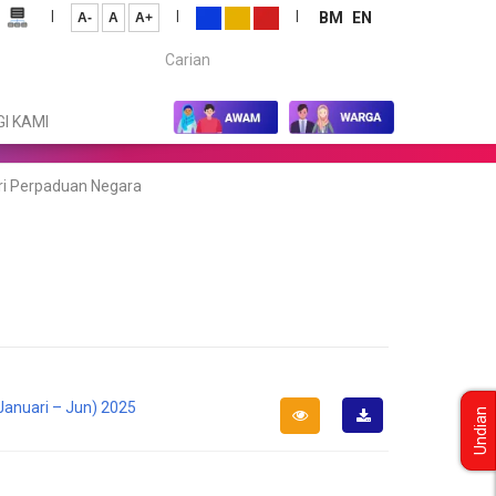
|
|
|
BM
EN
A-
A
A+
Carian...
I KAMI
ri Perpaduan Negara
Januari – Jun) 2025
Undian
Muat
Turun