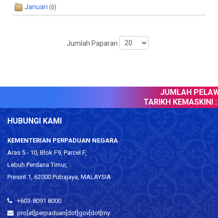
Januari
(0)
Jumlah Paparan
JUMLAH PELAWA
TARIKH KEMASKINI :
HUBUNGI KAMI
KEMENTERIAN PERPADUAN NEGARA
Aras 5 - 10, Blok F9, Parcel F,
Lebuh Perdana Timur,
Presint 1, 62000 Putrajaya, MALAYSIA
+603-8091 8000
pro[at]perpaduan[dot]gov[dot]my