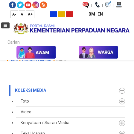
|
|
|
BM
EN
A-
A
A+
Carian...
Laman Utama
Media
Koleksi Media
Keratan Akhbar
2020
Mac
Keratan Akhbar
2026
KOLEKSI MEDIA
Foto
Video
Kenyataan / Siaran Media
Teks Ucapan