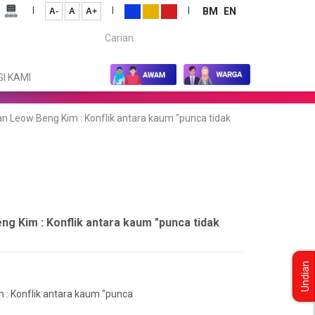
|
|
|
BM
EN
A-
A
A+
Carian...
I KAMI
ian Leow Beng Kim : Konflik antara kaum "punca tidak
eng Kim : Konflik antara kaum "punca tidak
Undian
m : Konflik antara kaum "punca