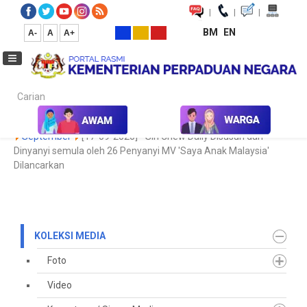
|
|
|
BM
EN
A-
A
A+
Carian...
Laman Utama
Media
Koleksi Media
Keratan Akhbar
2020
September
[17-09-2020] - Sin Chew Daily Disusun dan
Dinyanyi semula oleh 26 Penyanyi MV 'Saya Anak Malaysia'
Dilancarkan
KOLEKSI MEDIA
Foto
Video