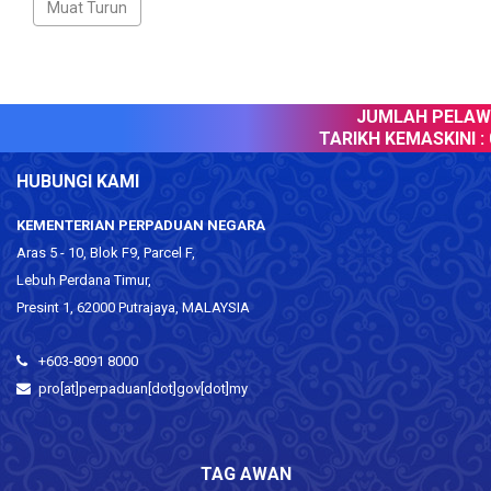
JUMLAH PELAWA
TARIKH KEMASKINI :
0
HUBUNGI KAMI
KEMENTERIAN PERPADUAN NEGARA
Aras 5 - 10, Blok F9, Parcel F,
Lebuh Perdana Timur,
Presint 1, 62000 Putrajaya, MALAYSIA
+603-8091 8000
pro[at]perpaduan[dot]gov[dot]my
TAG AWAN