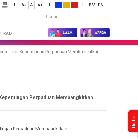
|
|
|
BM
EN
A-
A
A+
Carian...
I KAMI
mpromosikan Kepentingan Perpaduan Membangkitkan
n Kepentingan Perpaduan Membangkitkan
Undian
entingan Perpaduan Membangkitkan