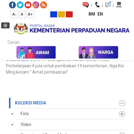
|
|
|
BM
EN
A-
A
A+
Carian...
Laman Utama
Media
Koleksi Media
Keratan Akhbar
2021
November
[10-11-2021][Berita Harian-China Press]-
Perbelanjaan 4 juta untuk pembaikan 14 kementerian , Nga Kor
Ming kecam " Amat pembaziran"
KOLEKSI MEDIA
Foto
Video