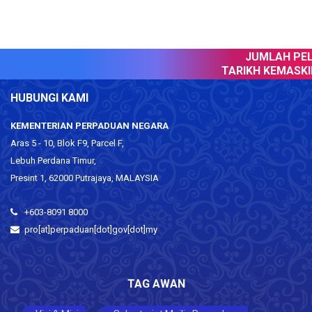
JUMLAH PELA
TARIKH KEMASKINI
HUBUNGI KAMI
KEMENTERIAN PERPADUAN NEGARA
Aras 5 - 10, Blok F9, Parcel F,
Lebuh Perdana Timur,
Presint 1, 62000 Putrajaya, MALAYSIA
+603-8091 8000
pro[at]perpaduan[dot]gov[dot]my
TAG AWAN