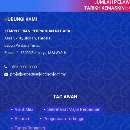
JUMLAH PELAWAT
TARIKH KEMASKINI :
0
HUBUNGI KAMI
KEMENTERIAN PERPADUAN NEGARA
Aras 5 - 10, Blok F9, Parcel F,
Lebuh Perdana Timur,
Presint 1, 62000 Putrajaya, MALAYSIA
+603-8091 8000
pro[at]perpaduan[dot]gov[dot]my
TAG AWAN
Visi & Misi
Sekretariat Majlis Perpaduan
Sejarah
Pengurusan Tertinggi
Fungsi Bahagian