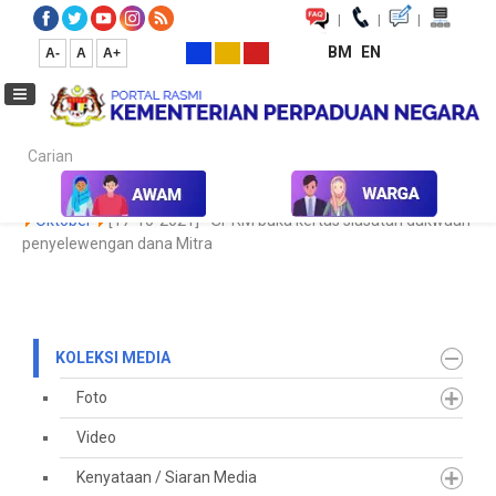
|
|
|
BM
EN
A-
A
A+
Carian...
Laman Utama
Media
Koleksi Media
Keratan Akhbar
2021
Oktober
[17-10-2021] - SPRM buka kertas siasatan dakwaan
penyelewengan dana Mitra
KOLEKSI MEDIA
Foto
Video
Kenyataan / Siaran Media