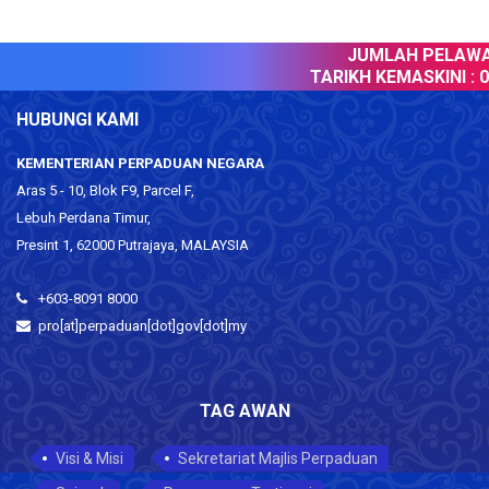
JUMLAH PELAWAT
TARIKH KEMASKINI :
06
HUBUNGI KAMI
KEMENTERIAN PERPADUAN NEGARA
Aras 5 - 10, Blok F9, Parcel F,
Lebuh Perdana Timur,
Presint 1, 62000 Putrajaya, MALAYSIA
+603-8091 8000
pro[at]perpaduan[dot]gov[dot]my
TAG AWAN
Visi & Misi
Sekretariat Majlis Perpaduan