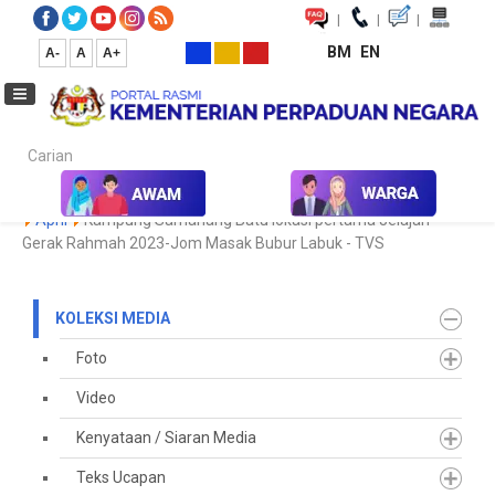
|
|
|
BM
EN
A-
A
A+
Carian...
Laman Utama
Media
Koleksi Media
Keratan Akhbar
2023
April
Kampung Samariang Batu lokasi pertama Jelajah
Gerak Rahmah 2023-Jom Masak Bubur Labuk - TVS
KOLEKSI MEDIA
Foto
Video
Kenyataan / Siaran Media
Teks Ucapan