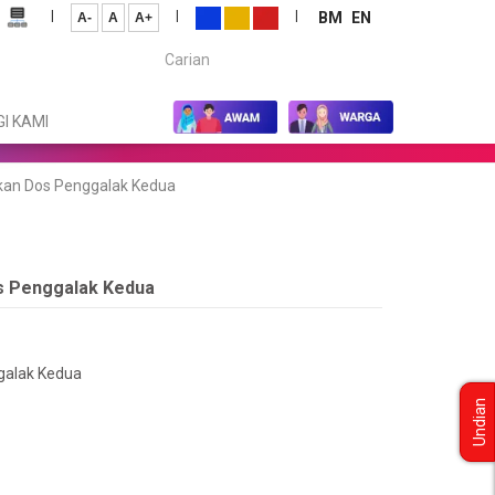
|
|
|
BM
EN
A-
A
A+
Carian...
I KAMI
ikan Dos Penggalak Kedua
os Penggalak Kedua
galak Kedua
Undian