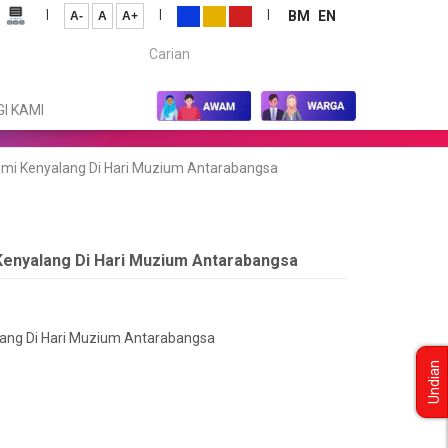
|
|
|
BM
EN
A-
A
A+
Carian...
I KAMI
mi Kenyalang Di Hari Muzium Antarabangsa
Kenyalang Di Hari Muzium Antarabangsa
lang Di Hari Muzium Antarabangsa
Undian