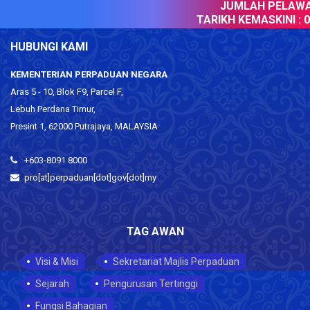
JUMLAH PELAWAT
TARIKH KEMASKINI :
08
HUBUNGI KAMI
KEMENTERIAN PERPADUAN NEGARA
Aras 5 - 10, Blok F9, Parcel F,
Lebuh Perdana Timur,
Presint 1, 62000 Putrajaya, MALAYSIA
+603-8091 8000
pro[at]perpaduan[dot]gov[dot]my
TAG AWAN
Visi & Misi
Sekretariat Majlis Perpaduan
Sejarah
Pengurusan Tertinggi
Fungsi Bahagian