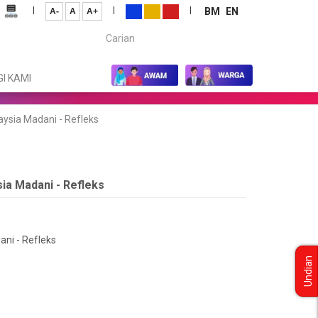
|
|
|
BM
EN
A-
A
A+
Carian...
I KAMI
aysia Madani - Refleks
sia Madani - Refleks
ani - Refleks
Undian