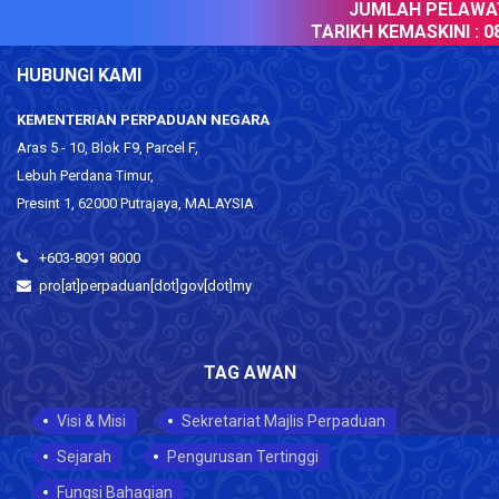
JUMLAH PELAWAT 
TARIKH KEMASKINI :
08
HUBUNGI KAMI
KEMENTERIAN PERPADUAN NEGARA
Aras 5 - 10, Blok F9, Parcel F,
Lebuh Perdana Timur,
Presint 1, 62000 Putrajaya, MALAYSIA
+603-8091 8000
pro[at]perpaduan[dot]gov[dot]my
TAG AWAN
Visi & Misi
Sekretariat Majlis Perpaduan
Sejarah
Pengurusan Tertinggi
Fungsi Bahagian