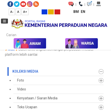
|
|
|
BM
EN
A-
A
A+
Carian...
Laman Utama
Media
Koleksi Media
Keratan Akhbar
2023
Mac
Galeri Uniti tingkat semangat perpaduan melalui
platform lebih santai
KOLEKSI MEDIA
Foto
Video
Kenyataan / Siaran Media
Teks Ucapan