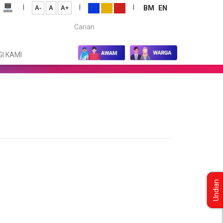
|
|
|
BM
EN
A-
A
A+
Carian...
I KAMI
Undian