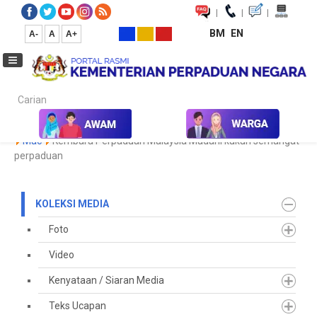
|
|
|
BM
EN
A-
A
A+
Carian...
Laman Utama
Media
Koleksi Media
Keratan Akhbar
2023
Mac
Kembara Perpaduan Malaysia Madani kukuh semangat
perpaduan
KOLEKSI MEDIA
Foto
Video
Kenyataan / Siaran Media
Teks Ucapan