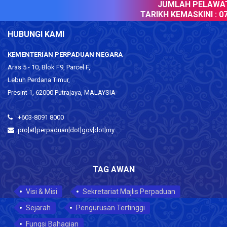
JUMLAH PELAWAT 
TARIKH KEMASKINI :
07
HUBUNGI KAMI
KEMENTERIAN PERPADUAN NEGARA
Aras 5 - 10, Blok F9, Parcel F,
Lebuh Perdana Timur,
Presint 1, 62000 Putrajaya, MALAYSIA
+603-8091 8000
pro[at]perpaduan[dot]gov[dot]my
TAG AWAN
Visi & Misi
Sekretariat Majlis Perpaduan
Sejarah
Pengurusan Tertinggi
Fungsi Bahagian