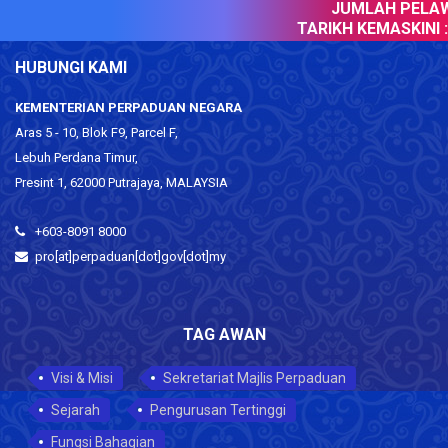
JUMLAH PELAWA
TARIKH KEMASKINI :
HUBUNGI KAMI
KEMENTERIAN PERPADUAN NEGARA
Aras 5 - 10, Blok F9, Parcel F,
Lebuh Perdana Timur,
Presint 1, 62000 Putrajaya, MALAYSIA
+603-8091 8000
pro[at]perpaduan[dot]gov[dot]my
TAG AWAN
Visi & Misi
Sekretariat Majlis Perpaduan
Sejarah
Pengurusan Tertinggi
Fungsi Bahagian