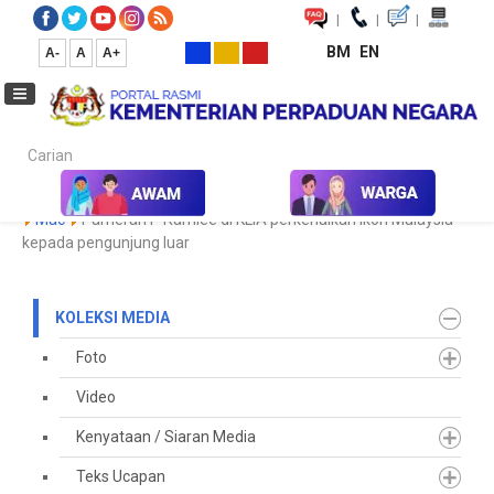
|
|
|
BM
EN
A-
A
A+
Carian...
Laman Utama
Media
Koleksi Media
Keratan Akhbar
2023
Mac
Pameran P Ramlee di KLIA perkenalkan ikon Malaysia
kepada pengunjung luar
KOLEKSI MEDIA
Foto
Video
Kenyataan / Siaran Media
Teks Ucapan