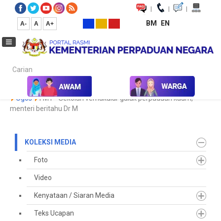
|
|
|
BM
EN
A-
A
A+
Carian...
Laman Utama
Media
Koleksi Media
Keratan Akhbar
2023
Ogos
FMT - Sekolah vernakular galak perpaduan kaum,
menteri beritahu Dr M
KOLEKSI MEDIA
Foto
Video
Kenyataan / Siaran Media
Teks Ucapan