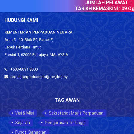
JUMLAH PELAWAT :
TARIKH KEMASKINI :
09 Og
HUBUNGI KAMI
KEMENTERIAN PERPADUAN NEGARA
Aras 5 - 10, Blok F9, Parcel F,
Lebuh Perdana Timur,
Presint 1, 62000 Putrajaya, MALAYSIA
+603-8091 8000
pro[at]perpaduan[dot]gov[dot]my
TAG AWAN
Visi & Misi
Sekretariat Majlis Perpaduan
Sejarah
Pengurusan Tertinggi
Fungsi Bahagian