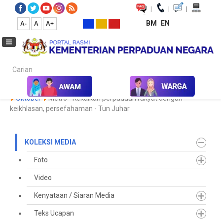
|
|
|
BM
EN
A-
A
A+
Carian...
Laman Utama
Media
Koleksi Media
Keratan Akhbar
2023
Oktober
Metro - Kekalkan perpaduan rakyat dengan
keikhlasan, persefahaman - Tun Juhar
KOLEKSI MEDIA
Foto
Video
Kenyataan / Siaran Media
Teks Ucapan