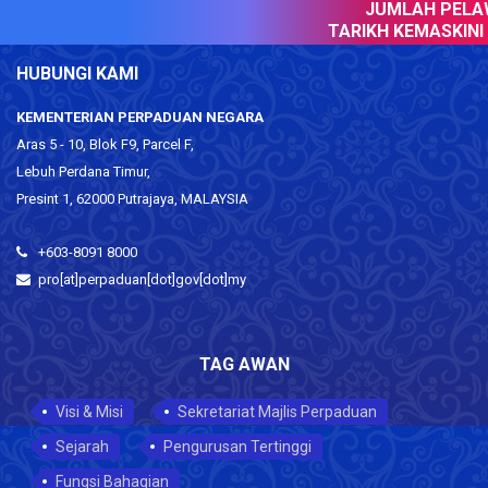
JUMLAH PELAW
TARIKH KEMASKINI :
HUBUNGI KAMI
KEMENTERIAN PERPADUAN NEGARA
Aras 5 - 10, Blok F9, Parcel F,
Lebuh Perdana Timur,
Presint 1, 62000 Putrajaya, MALAYSIA
+603-8091 8000
pro[at]perpaduan[dot]gov[dot]my
TAG AWAN
Visi & Misi
Sekretariat Majlis Perpaduan
Sejarah
Pengurusan Tertinggi
Fungsi Bahagian