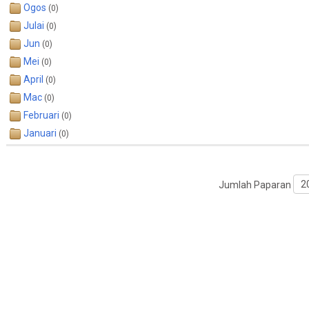
Ogos
(0)
Julai
(0)
Jun
(0)
Mei
(0)
April
(0)
Mac
(0)
Februari
(0)
Januari
(0)
Jumlah Paparan