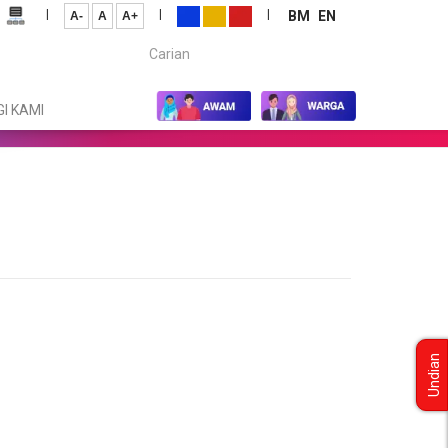
|
|
|
BM
EN
A-
A
A+
Carian...
I KAMI
Undian