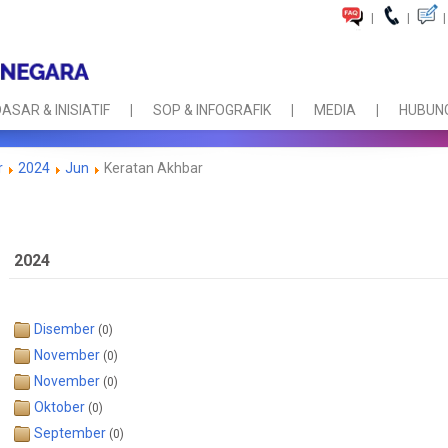
|
|
|
ASAR & INISIATIF
SOP & INFOGRAFIK
MEDIA
HUBUNG
r
2024
Jun
Keratan Akhbar
2024
Disember
(0)
November
(0)
November
(0)
Oktober
(0)
September
(0)