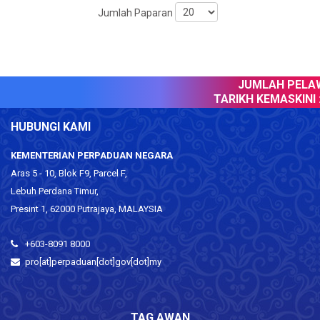
Jumlah Paparan
JUMLAH PELAWA
TARIKH KEMASKINI :
HUBUNGI KAMI
KEMENTERIAN PERPADUAN NEGARA
Aras 5 - 10, Blok F9, Parcel F,
Lebuh Perdana Timur,
Presint 1, 62000 Putrajaya, MALAYSIA
+603-8091 8000
pro[at]perpaduan[dot]gov[dot]my
TAG AWAN