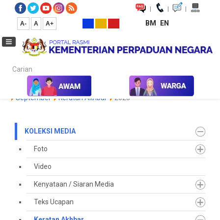
|
|
|
BM
EN
A-
A
A+
Carian...
Laman Utama
Media
Koleksi Media
Keratan Akhbar
2024
September
Keratan Akhbar
2025
KOLEKSI MEDIA
Foto
Video
Kenyataan / Siaran Media
Teks Ucapan
Keratan Akhbar