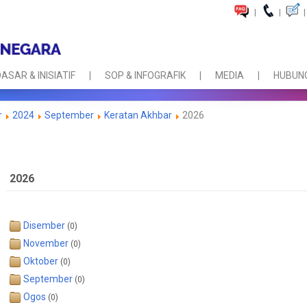
|
|
|
ASAR & INISIATIF
SOP & INFOGRAFIK
MEDIA
HUBUNG
r
2024
September
Keratan Akhbar
2026
2026
Disember
(0)
November
(0)
Oktober
(0)
September
(0)
Ogos
(0)