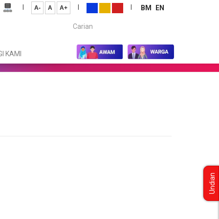
|
|
|
BM
EN
A-
A
A+
Carian...
I KAMI
Undian