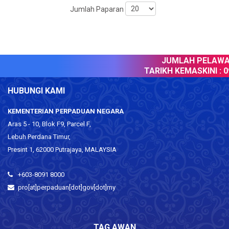
Jumlah Paparan
JUMLAH PELAWAT
TARIKH KEMASKINI :
09
HUBUNGI KAMI
KEMENTERIAN PERPADUAN NEGARA
Aras 5 - 10, Blok F9, Parcel F,
Lebuh Perdana Timur,
Presint 1, 62000 Putrajaya, MALAYSIA
+603-8091 8000
pro[at]perpaduan[dot]gov[dot]my
TAG AWAN