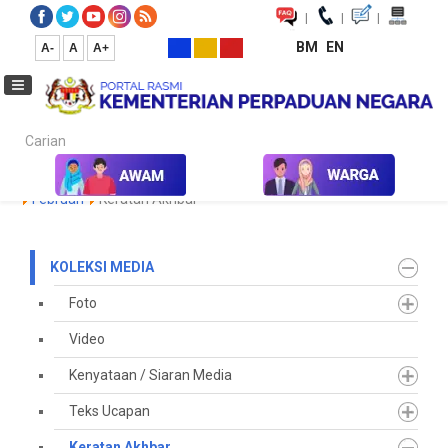
|
|
|
BM
EN
A-
A
A+
Carian...
Laman Utama
Media
Koleksi Media
Keratan Akhbar
2026
Februari
Keratan Akhbar
KOLEKSI MEDIA
Foto
Video
Kenyataan / Siaran Media
Teks Ucapan
Keratan Akhbar