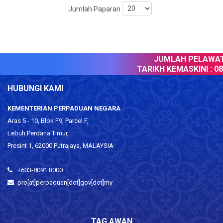
Jumlah Paparan
JUMLAH PELAWAT 
TARIKH KEMASKINI :
08 
HUBUNGI KAMI
KEMENTERIAN PERPADUAN NEGARA
Aras 5 - 10, Blok F9, Parcel F,
Lebuh Perdana Timur,
Presint 1, 62000 Putrajaya, MALAYSIA
+603-8091 8000
pro[at]perpaduan[dot]gov[dot]my
TAG AWAN