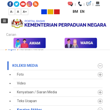
|
|
|
BM
EN
A-
A
A+
Carian...
Laman Utama
Media
Koleksi Media
Keratan Akhbar
2026
Ogos
Keratan Akhbar
KOLEKSI MEDIA
Foto
Video
Kenyataan / Siaran Media
Teks Ucapan
Keratan Akhbar