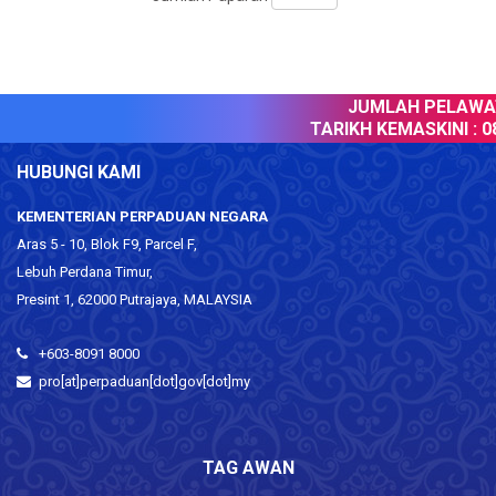
JUMLAH PELAWAT 
TARIKH KEMASKINI :
08
HUBUNGI KAMI
KEMENTERIAN PERPADUAN NEGARA
Aras 5 - 10, Blok F9, Parcel F,
Lebuh Perdana Timur,
Presint 1, 62000 Putrajaya, MALAYSIA
+603-8091 8000
pro[at]perpaduan[dot]gov[dot]my
TAG AWAN