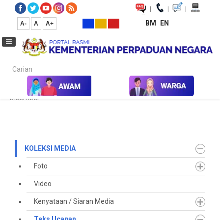
|
|
|
BM
EN
A-
A
A+
Carian...
Laman Utama
Media
Koleksi Media
Teks Ucapan
2021
Disember
KOLEKSI MEDIA
Foto
Video
Kenyataan / Siaran Media
Teks Ucapan