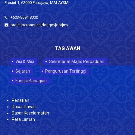
Presint 1, 62000 Putrajaya, MALAYSIA
+603-8091 8000
pro[at]perpaduan[dot]gov[dot]my
TAG AWAN
Visi & Misi
Sekretariat Majlis Perpaduan
Sejarah
Pengurusan Tertinggi
Fungsi Bahagian
Penafian
Dasar Privasi
Dasar Keselamatan
Peta Laman