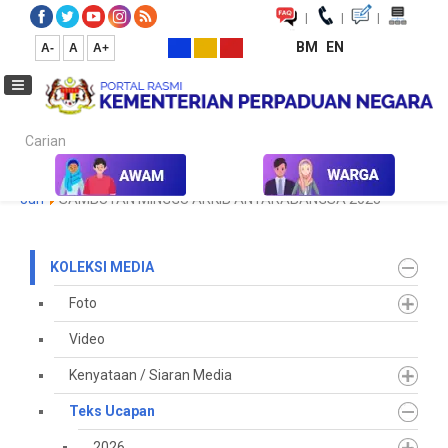
|
|
|
BM
EN
A-
A
A+
Carian...
Laman Utama
Media
Koleksi Media
Teks Ucapan
2023
Jun
SAMBUTAN MINGGU ARKIB ANTARABANGSA 2023
KOLEKSI MEDIA
Foto
Video
Kenyataan / Siaran Media
Teks Ucapan
2026