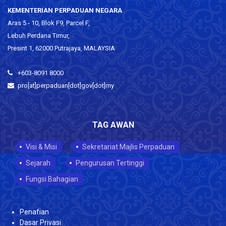
KEMENTERIAN PERPADUAN NEGARA
Aras 5 - 10, Blok F9, Parcel F,
Lebuh Perdana Timur,
Presint 1, 62000 Putrajaya, MALAYSIA
+603-8091 8000
pro[at]perpaduan[dot]gov[dot]my
TAG AWAN
Visi & Misi
Sekretariat Majlis Perpaduan
Sejarah
Pengurusan Tertinggi
Fungsi Bahagian
Penafian
Dasar Privasi