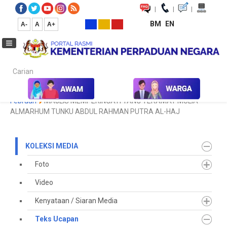
|
|
|
BM
EN
A-
A
A+
Carian...
Laman Utama
Media
Koleksi Media
Teks Ucapan
2025
Februari
MAJLIS MEMPERINGATI YANG TERAMAT MULIA
ALMARHUM TUNKU ABDUL RAHMAN PUTRA AL-HAJ
KOLEKSI MEDIA
Foto
Video
Kenyataan / Siaran Media
Teks Ucapan