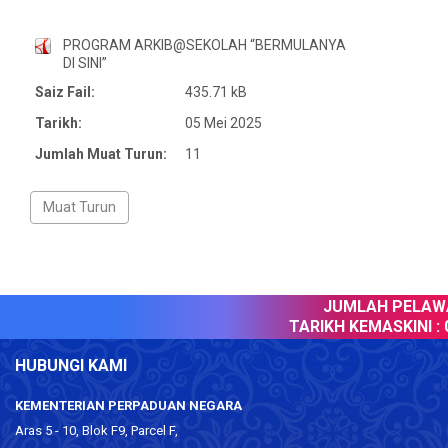
PROGRAM ARKIB@SEKOLAH “BERMULANYA
DI SINI”
Saiz Fail:
435.71 kB
Tarikh:
05 Mei 2025
Jumlah Muat Turun:
11
JUMLAH PELAWAT
TARIKH KEMASKINI :
0
HUBUNGI KAMI
KEMENTERIAN PERPADUAN NEGARA
Aras 5 - 10, Blok F9, Parcel F,