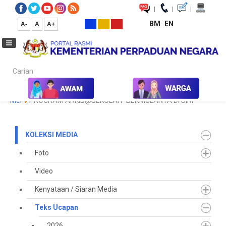
|
|
|
BM
EN
A-
A
A+
Carian...
Laman Utama
Media
Koleksi Media
Teks Ucapan
2025
Mei
PROGRAM ARKIB@SEKOLAH “BERMULANYA DI SINI”
KOLEKSI MEDIA
Foto
Video
Kenyataan / Siaran Media
Teks Ucapan
2026