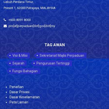
Lebuh Perdana Timur,
Presint 1, 62000 Putrajaya, MALAYSIA
+603-8091 8000
pro[at]perpaduan[dot]gov[dot]my
TAG AWAN
Visi & Misi
Sekretariat Majlis Perpaduan
Sejarah
Pengurusan Tertinggi
Fungsi Bahagian
Penafian
Dasar Privasi
Dasar Keselamatan
Peta Laman