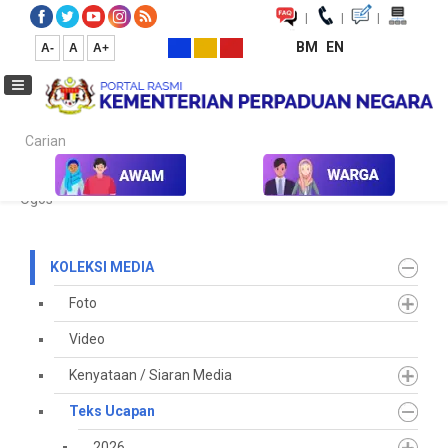
|
|
|
BM
EN
A-
A
A+
Carian...
Laman Utama
Media
Koleksi Media
Teks Ucapan
2025
Ogos
KOLEKSI MEDIA
Foto
Video
Kenyataan / Siaran Media
Teks Ucapan
2026