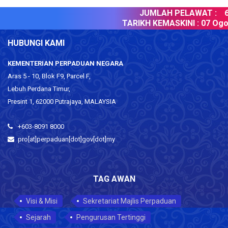
JUMLAH PELAWAT :
6
TARIKH KEMASKINI :
07 Ogos
HUBUNGI KAMI
KEMENTERIAN PERPADUAN NEGARA
Aras 5 - 10, Blok F9, Parcel F,
Lebuh Perdana Timur,
Presint 1, 62000 Putrajaya, MALAYSIA
+603-8091 8000
pro[at]perpaduan[dot]gov[dot]my
TAG AWAN
Visi & Misi
Sekretariat Majlis Perpaduan
Sejarah
Pengurusan Tertinggi