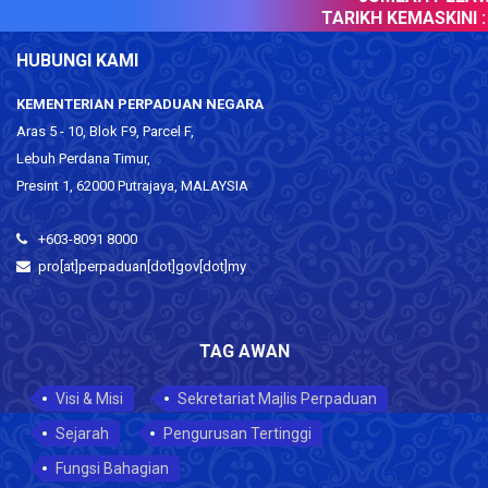
TARIKH KEMASKINI :
HUBUNGI KAMI
KEMENTERIAN PERPADUAN NEGARA
Aras 5 - 10, Blok F9, Parcel F,
Lebuh Perdana Timur,
Presint 1, 62000 Putrajaya, MALAYSIA
+603-8091 8000
pro[at]perpaduan[dot]gov[dot]my
TAG AWAN
Visi & Misi
Sekretariat Majlis Perpaduan
Sejarah
Pengurusan Tertinggi
Fungsi Bahagian