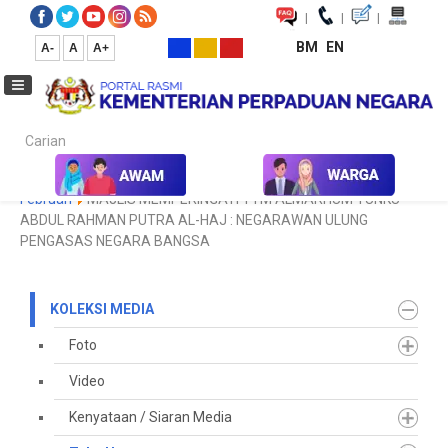
|
|
|
BM
EN
A-
A
A+
Carian...
Laman Utama
Media
Koleksi Media
Teks Ucapan
2026
Februari
MAJLIS MEMPERINGATI YTM ALMARHUM TUNKU
ABDUL RAHMAN PUTRA AL-HAJ : NEGARAWAN ULUNG
PENGASAS NEGARA BANGSA
KOLEKSI MEDIA
Foto
Video
Kenyataan / Siaran Media