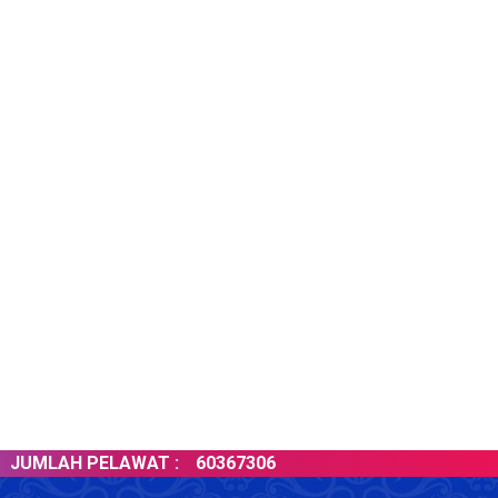
MLAH PELAWAT :
60367306