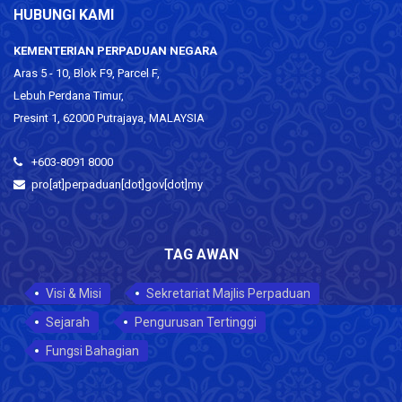
HUBUNGI KAMI
KEMENTERIAN PERPADUAN NEGARA
Aras 5 - 10, Blok F9, Parcel F,
Lebuh Perdana Timur,
Presint 1, 62000 Putrajaya, MALAYSIA
+603-8091 8000
pro[at]perpaduan[dot]gov[dot]my
TAG AWAN
Visi & Misi
Sekretariat Majlis Perpaduan
Sejarah
Pengurusan Tertinggi
Fungsi Bahagian