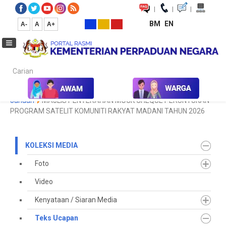
|
|
|
BM
EN
A-
A
A+
Carian...
Laman Utama
Media
Koleksi Media
Teks Ucapan
2026
Januari
MAJLIS PENYERAHAN MOCK CHEQUE PERUNTUKAN
PROGRAM SATELIT KOMUNITI RAKYAT MADANI TAHUN 2026
KOLEKSI MEDIA
Foto
Video
Kenyataan / Siaran Media
Teks Ucapan