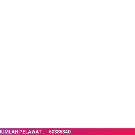
LAH PELAWAT :
60385340