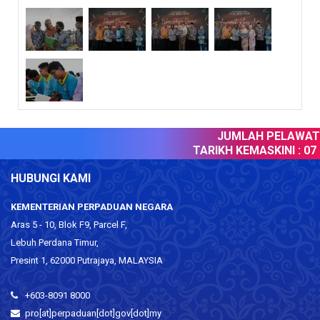
JUMLAH PELAWAT :
TARIKH KEMASKINI :
07 
HUBUNGI KAMI
KEMENTERIAN PERPADUAN NEGARA
Aras 5 - 10, Blok F9, Parcel F,
Lebuh Perdana Timur,
Presint 1, 62000 Putrajaya, MALAYSIA
+603-8091 8000
pro[at]perpaduan[dot]gov[dot]my