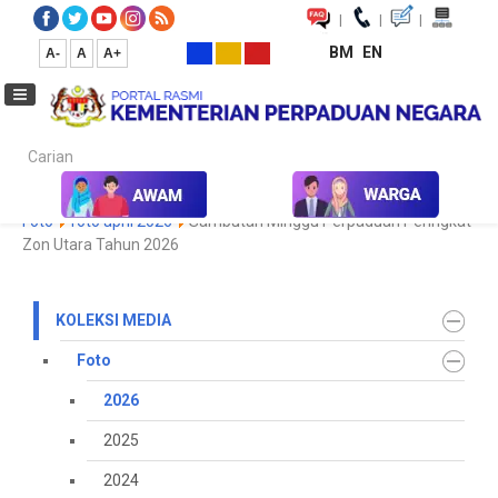
|
|
|
BM
EN
A-
A
A+
Carian...
Laman Utama
Media
Koleksi Media
Foto
2026
Galeri
Foto
foto april 2026
Sambutan Minggu Perpaduan Peringkat
Zon Utara Tahun 2026
KOLEKSI MEDIA
Foto
2026
2025
2024