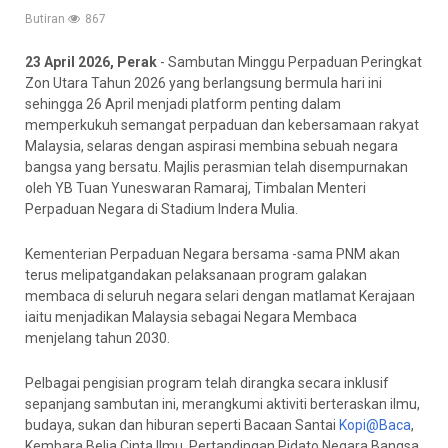
Butiran
867
23 April 2026, Perak
- Sambutan Minggu Perpaduan Peringkat
Zon Utara Tahun 2026 yang berlangsung bermula hari ini
sehingga 26 April menjadi platform penting dalam
memperkukuh semangat perpaduan dan kebersamaan rakyat
Malaysia, selaras dengan aspirasi membina sebuah negara
bangsa yang bersatu. Majlis perasmian telah disempurnakan
oleh YB Tuan Yuneswaran Ramaraj, Timbalan Menteri
Perpaduan Negara di Stadium Indera Mulia.
Kementerian Perpaduan Negara bersama -sama PNM akan
terus melipatgandakan pelaksanaan program galakan
membaca di seluruh negara selari dengan matlamat Kerajaan
iaitu menjadikan Malaysia sebagai Negara Membaca
menjelang tahun 2030.
Pelbagai pengisian program telah dirangka secara inklusif
sepanjang sambutan ini, merangkumi aktiviti berteraskan ilmu,
budaya, sukan dan hiburan seperti Bacaan Santai
Kopi@Baca
,
Kembara Belia Cinta Ilmu, Pertandingan Pidato Negara Bangsa,