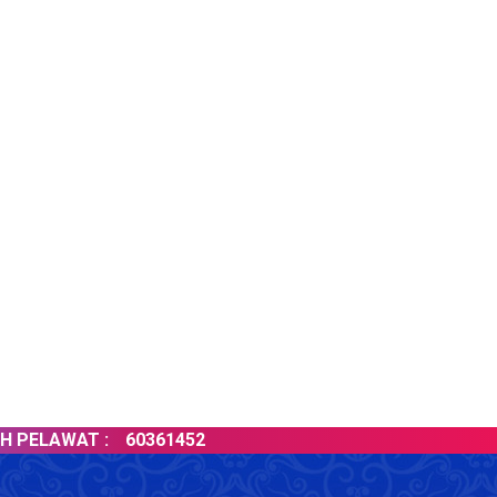
AWAT :
60361452