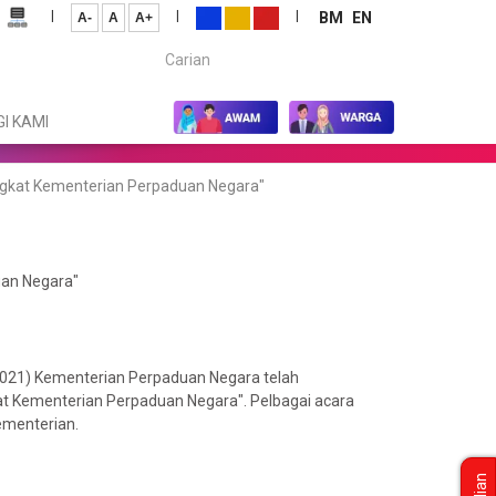
|
|
|
BM
EN
A-
A
A+
Carian...
I KAMI
ngkat Kementerian Perpaduan Negara"
uan Negara"
021) Kementerian Perpaduan Negara telah
 Kementerian Perpaduan Negara". Pelbagai acara
ementerian.