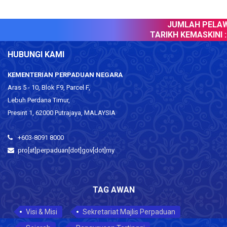
JUMLAH PELAWA
TARIKH KEMASKINI :
HUBUNGI KAMI
KEMENTERIAN PERPADUAN NEGARA
Aras 5 - 10, Blok F9, Parcel F,
Lebuh Perdana Timur,
Presint 1, 62000 Putrajaya, MALAYSIA
+603-8091 8000
pro[at]perpaduan[dot]gov[dot]my
TAG AWAN
Visi & Misi
Sekretariat Majlis Perpaduan