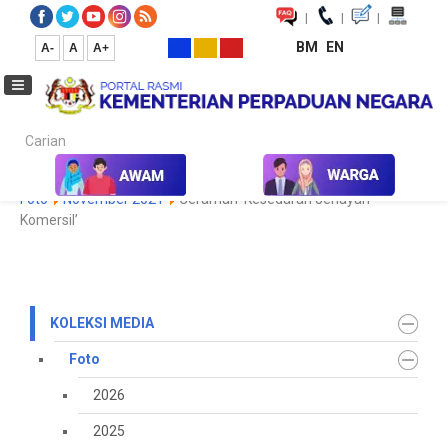
|
|
|
BM
EN
A-
A
A+
Carian...
Laman Utama
Media
Koleksi Media
Foto
2021
Galeri
Foto
November 2021
Ceramah 'Kesedaran Jenayah
Komersil’
KOLEKSI MEDIA
Foto
2026
2025