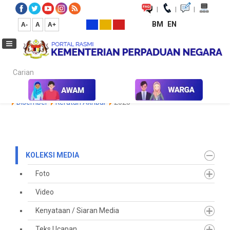
|
|
|
BM
EN
A-
A
A+
Carian...
Laman Utama
Media
Koleksi Media
Keratan Akhbar
2021
Disember
Keratan Akhbar
2025
KOLEKSI MEDIA
Foto
Video
Kenyataan / Siaran Media
Teks Ucapan