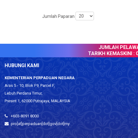
Jumlah Paparan
JUMLAH PELAWAT
TARIKH KEMASKINI :
0
HUBUNGI KAMI
KEMENTERIAN PERPADUAN NEGARA
Aras 5 - 10, Blok F9, Parcel F,
Lebuh Perdana Timur,
Presint 1, 62000 Putrajaya, MALAYSIA
+603-8091 8000
pro[at]perpaduan[dot]gov[dot]my