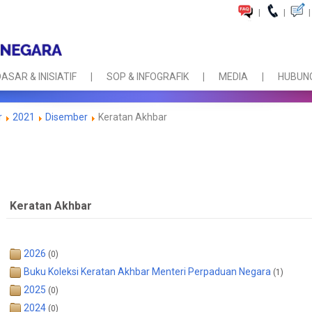
|
|
|
ASAR & INISIATIF
SOP & INFOGRAFIK
MEDIA
HUBUNG
r
2021
Disember
Keratan Akhbar
Keratan Akhbar
2026
(0)
Buku Koleksi Keratan Akhbar Menteri Perpaduan Negara
(1)
2025
(0)
2024
(0)