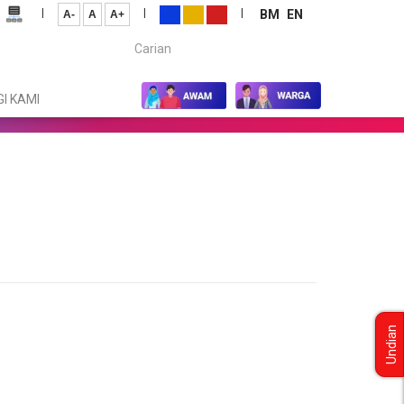
|
|
|
BM
EN
A-
A
A+
Carian...
I KAMI
Undian