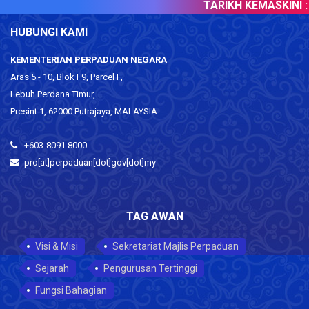
TARIKH KEMASKINI :
HUBUNGI KAMI
KEMENTERIAN PERPADUAN NEGARA
Aras 5 - 10, Blok F9, Parcel F,
Lebuh Perdana Timur,
Presint 1, 62000 Putrajaya, MALAYSIA
+603-8091 8000
pro[at]perpaduan[dot]gov[dot]my
TAG AWAN
Visi & Misi
Sekretariat Majlis Perpaduan
Sejarah
Pengurusan Tertinggi
Fungsi Bahagian