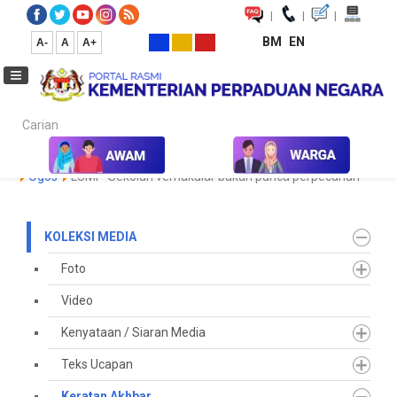
|
|
|
BM
EN
A-
A
A+
Carian...
Laman Utama
Media
Koleksi Media
Keratan Akhbar
2023
Ogos
LUMI - Sekolah vernakular bukan punca perpecahan
KOLEKSI MEDIA
Foto
Video
Kenyataan / Siaran Media
Teks Ucapan
Keratan Akhbar